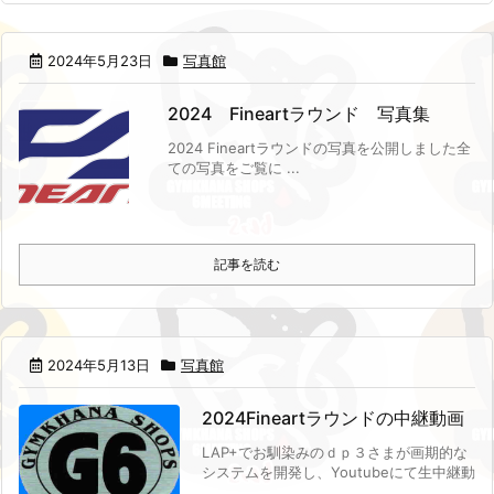
2024年5月23日
写真館
2024 Fineartラウンド 写真集
2024 Fineartラウンドの写真を公開しました
全
ての写真をご覧に ...
記事を読む
2024年5月13日
写真館
2024Fineartラウンドの中継動画
LAP+でお馴染みのｄｐ３さまが画期的な
システムを開発し、Youtubeにて生中継動
...