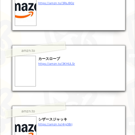
https://amzn.to/3RsJ9Gz
amzn.to
カースロープ
https://amzn.to/3KHULSr
amzn.to
シザースジャッキ
https://amzn.to/4rg38rj