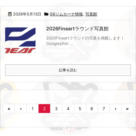
2026年5月13日
G6ジムカーナ情報
,
写真館
2026Fineartラウンド写真館
2026Fineartラウンドの写真を掲載します！
Googlephot ...
記事を読む
«
‹
1
2
3
4
5
6
7
›
»