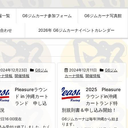
報一覧
G6ジムカーナ参加フォーム
G6ジムカーナ写真館
い合わせ
2026年 G6ジムカーナイベントカレンダー
2024年12月23日
G6ジム
2024年12月11日
G6ジム
ーナ情報
,
開催情報
カーナ情報
,
開催情報
Pleasureラウン
2025 Pleasure
ド in 沖縄カート
ラウンドin沖縄
ランド 申し込
カートランド特
状況
別規則書＆申し込み開始！
2日16:00現在
G6ジムカーナは毎年沖縄から始ま
ります。
込み受付は終了しました。たく