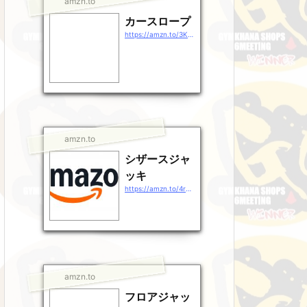
amzn.to
カースロープ
https://amzn.to/3KHULSr
amzn.to
シザースジャ
ッキ
https://amzn.to/4rg38rj
amzn.to
フロアジャッ