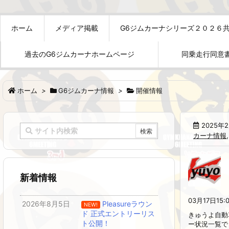
ホーム
メディア掲載
G6ジムカーナシリーズ２０２６
過去のG6ジムカーナホームページ
同乗走行同意
ホーム
>
G6ジムカーナ情報
>
開催情報
2025年
カーナ情報
新着情報
03月17日15:
2026年8月5日
Pleasureラウン
NEW!
ド 正式エントリーリス
きゅうよ自動
ト公開！
ー状況一覧で .