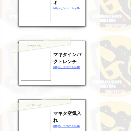
キ
https://amzn.to/4b9EDpt
amzn.to
マキタインパ
クトレンチ
https://amzn.to/40gEXhp
amzn.to
マキタ空気入
れ
https://amzn.to/46QXrZn