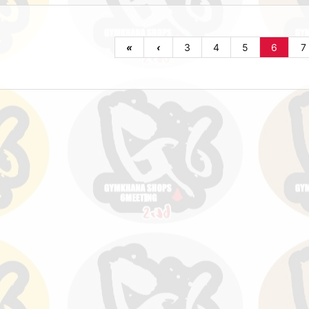
«
‹
3
4
5
6
7