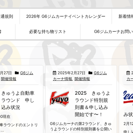
共通規則
2026年 G6ジムカーナイベントカレンダー
新着情
書
必要な持ち物リスト
G6ジムカーナお問
2月27日
G6ジム
2025年2月27日
G6ジム
,
開催情報
カーナ情報
,
開催情報
カ
きゅうよ自動車
2025 きゅうよ
ラウンド 申し
ラウンド特別規
込み状況
則書＆申し込み
開始です〜！
み
00現在
G6ジムカーナの第2ラウンド、きゅ
2月1
車ラウンドのエントリ
うよラウンドの特別規則書を公開い
..
申し