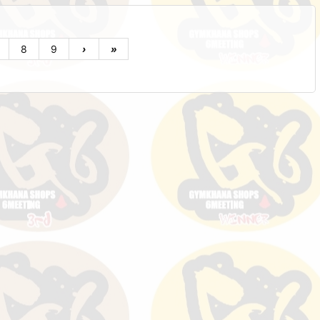
8
9
›
»