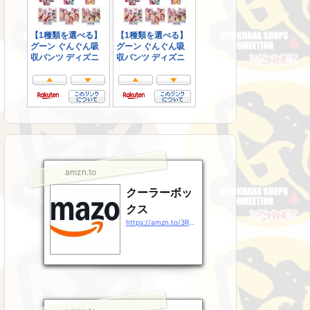
amzn.to
クーラーボッ
クス
https://amzn.to/3RsJ9Gz