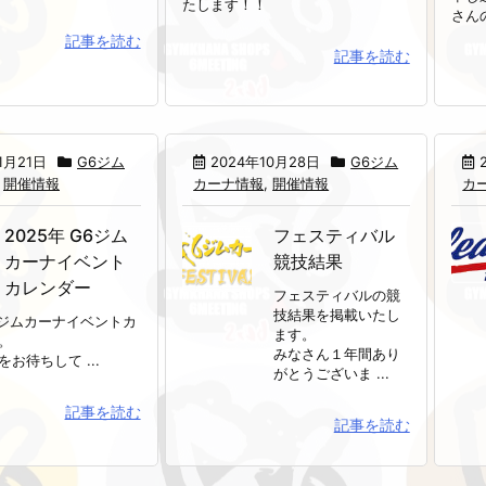
たします！！
さんの
記事を読む
記事を読む
1月21日
G6ジム
2024年10月28日
G6ジム
,
開催情報
カーナ情報
,
開催情報
カ
2025年 G6ジム
フェスティバル
カーナイベント
競技結果
カレンダー
フェスティバルの競
技結果を掲載いたし
G6ジムカーナイベントカ
ます。
。
みなさん１年間あり
お待ちして ...
がとうございま ...
記事を読む
記事を読む