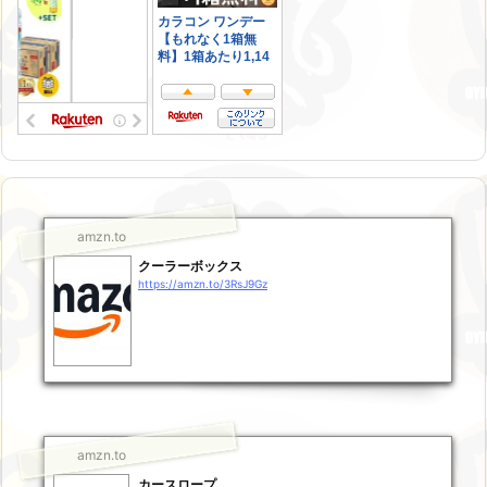
amzn.to
クーラーボックス
https://amzn.to/3RsJ9Gz
amzn.to
カースロープ