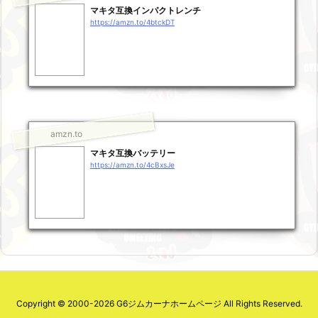
マキタ互換インパクトレンチ
https://amzn.to/4btckDT
amzn.to
マキタ互換バッテリー
https://amzn.to/4cBxsJe
Copyright ©
2000
-2026
G6ジムカーナホームページ
All Rights Reserved.