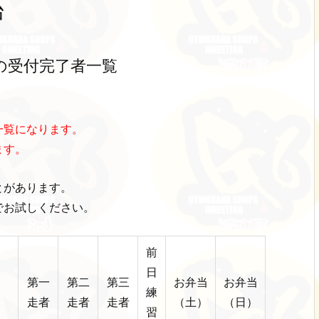
台
の受付完了者一覧
一覧になります。
ます。
とがあります。
でお試しください。
前
日
第一
第二
第三
お弁当
お弁当
練
走者
走者
走者
（土）
（日）
習