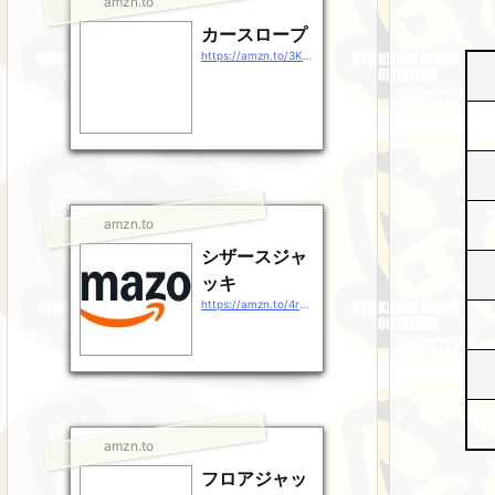
amzn.to
カースロープ
https://amzn.to/3KHULSr
amzn.to
シザースジャ
ッキ
https://amzn.to/4rg38rj
amzn.to
フロアジャッ