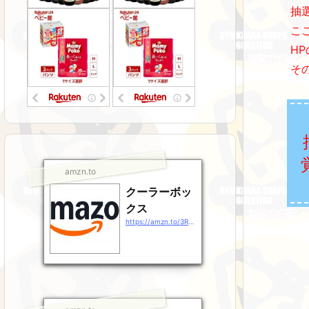
抽
こ
H
そ
amzn.to
クーラーボッ
クス
https://amzn.to/3RsJ9Gz