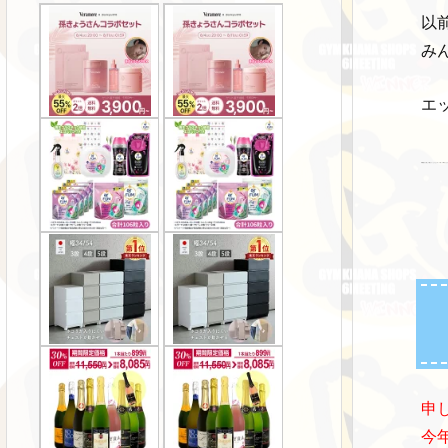
以
み
エ
沖縄組が入賞して桃もらったらどうやって持って帰るんだろ
申
今