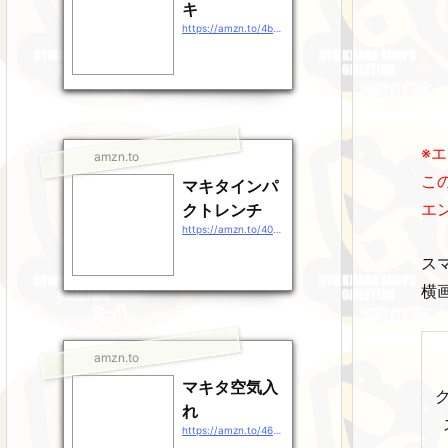
キ
https://amzn.to/4b9EDpt
※
amzn.to
こ
マキタインパ
エ
クトレンチ
https://amzn.to/40gEXhp
ス
横
amzn.to
マキタ空気入
れ
https://amzn.to/46QXrZn