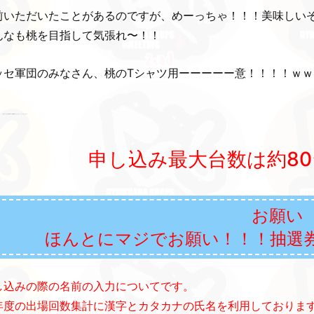
前いただいたことがあるのですが、めーっちゃ！！！美味しい
んなも桃を目指して気張れ〜！！
ッセ軍団のみなさん、桃のTシャツ用ーーーーー意！！！！ｗｗ
・・・？
仕方ないからその時は中の人が処理することにしよう。うん、そうしようｗｗ
申し込み最大台数は約80
お願い
ほんとにマジでお願い！！！抽選
し込みの際の名前の入力についてです。
年度の出場回数集計に漢字とカタカナの氏名を利用しておりま