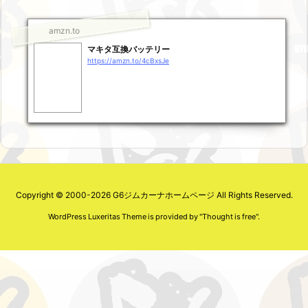
amzn.to
マキタ互換バッテリー
https://amzn.to/4cBxsJe
Copyright ©
2000
-2026
G6ジムカーナホームページ
All Rights Reserved.
WordPress Luxeritas Theme is provided by "
Thought is free
".