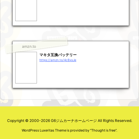
amzn.to
マキタ互換バッテリー
https://amzn.to/4cBxsJe
Copyright ©
2000
-2026
G6ジムカーナホームページ
All Rights Reserved.
WordPress Luxeritas Theme is provided by "
Thought is free
".