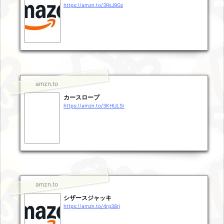
https://amzn.to/3RsJ9Gz
amzn.to
カースロープ
https://amzn.to/3KHULSr
amzn.to
シザースジャッキ
https://amzn.to/4rg38rj