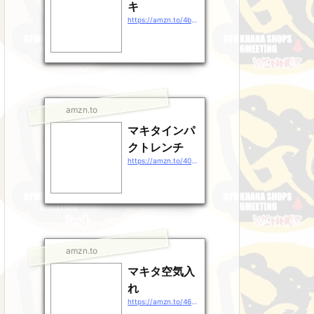
キ
https://amzn.to/4b9EDpt
amzn.to
マキタインパ
クトレンチ
https://amzn.to/40gEXhp
amzn.to
マキタ空気入
れ
https://amzn.to/46QXrZn