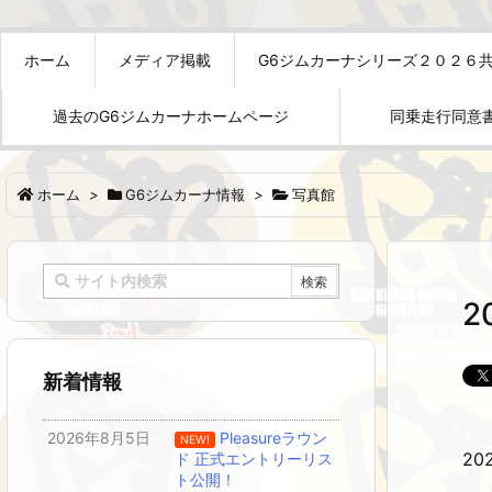
ホーム
メディア掲載
G6ジムカーナシリーズ２０２６
過去のG6ジムカーナホームページ
同乗走行同意
ホーム
>
G6ジムカーナ情報
>
写真館
2
新着情報
2026年8月5日
Pleasureラウン
NEW!
2
ド 正式エントリーリス
ト公開！