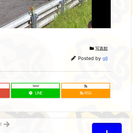
写真館
Posted by
g6
Send
LINE
RSS
t