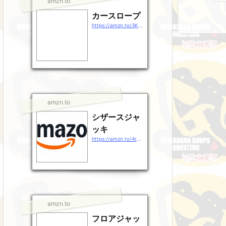
amzn.to
カースロープ
https://amzn.to/3KHULSr
amzn.to
シザースジャ
ッキ
https://amzn.to/4rg38rj
amzn.to
フロアジャッ