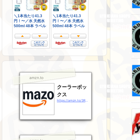
amzn.to
クーラーボッ
クス
https://amzn.to/3RsJ9Gz