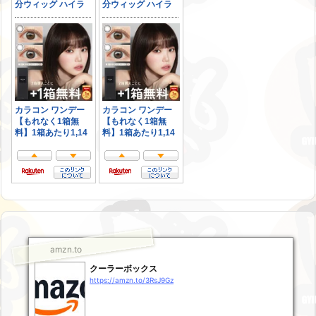
amzn.to
クーラーボックス
https://amzn.to/3RsJ9Gz