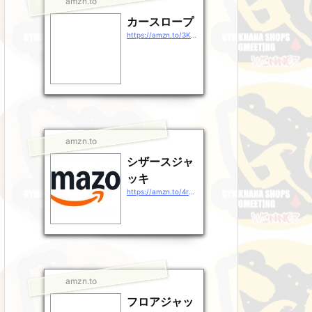
amzn.to
カースロープ
https://amzn.to/3KHULSr
amzn.to
シザースジャ
ッキ
https://amzn.to/4rg38rj
amzn.to
フロアジャッ