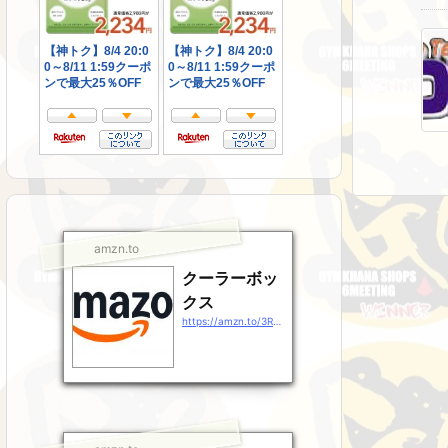
amzn.to
クーラーボッ
クス
https://amzn.to/3RsJ9Gz