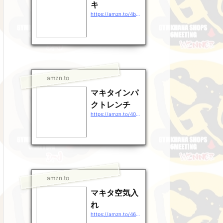
キ
https://amzn.to/4b9EDpt
amzn.to
マキタインパ
クトレンチ
https://amzn.to/40gEXhp
amzn.to
マキタ空気入
れ
https://amzn.to/46QXrZn