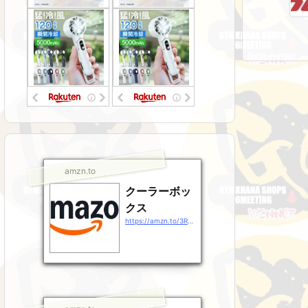
amzn.to
クーラーボッ
クス
https://amzn.to/3RsJ9Gz