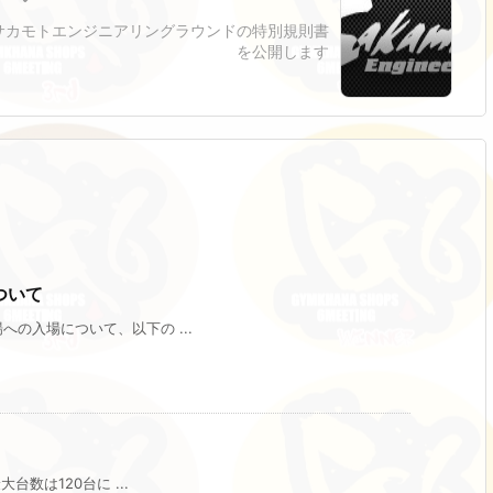
サカモトエンジニアリングラウンドの特別規則書
を公開します
ついて
の入場について、以下の ...
数は120台に ...