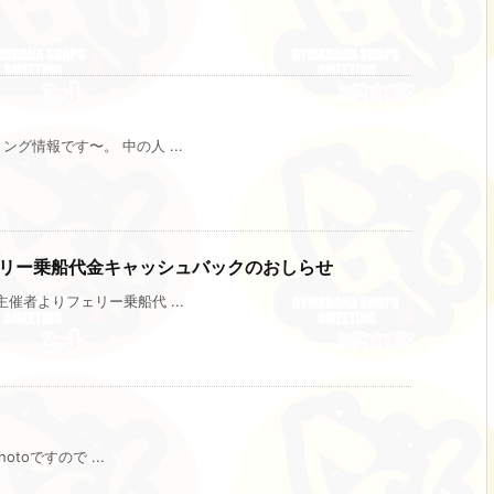
情報です〜。 中の人 ...
ェリー乗船代金キャッシュバックのおしらせ
者よりフェリー乗船代 ...
toですので ...