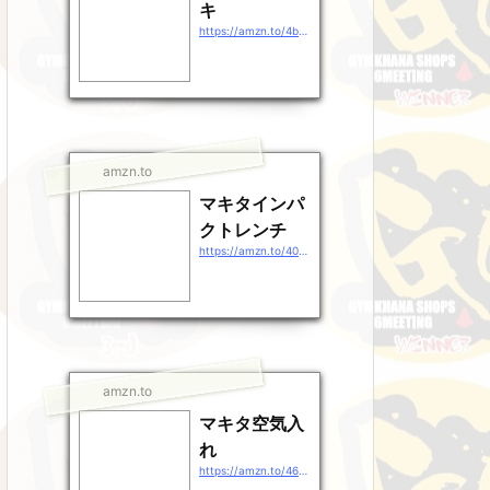
キ
https://amzn.to/4b9EDpt
amzn.to
マキタインパ
クトレンチ
https://amzn.to/40gEXhp
amzn.to
マキタ空気入
れ
https://amzn.to/46QXrZn