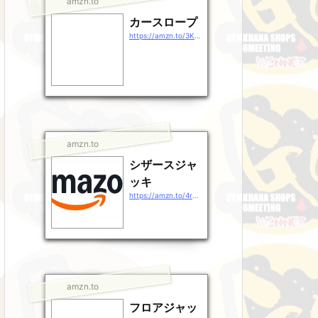
amzn.to
カースロープ
https://amzn.to/3KHULSr
amzn.to
シザースジャ
ッキ
https://amzn.to/4rg38rj
amzn.to
フロアジャッ