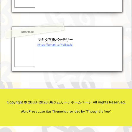
amzn.to
マキタ互換バッテリー
https://amzn.to/4cBxsJe
Copyright ©
2000
-2026
G6ジムカーナホームページ
All Rights Reserved.
WordPress Luxeritas Theme is provided by "
Thought is free
".