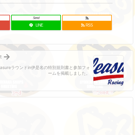
Send
LINE
RSS
t
leasureラウンドin伊是名の特別規則書と参加フォ
ームを掲載しました。