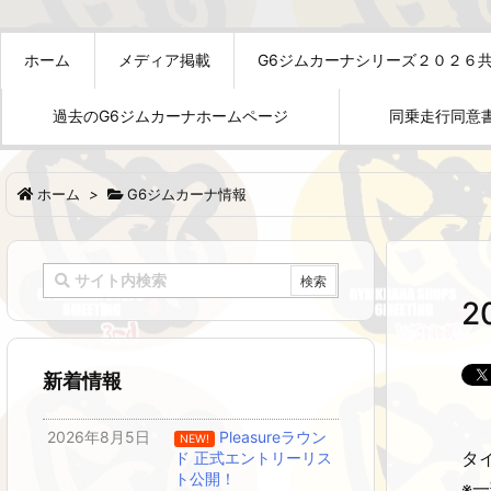
ホーム
メディア掲載
G6ジムカーナシリーズ２０２６
過去のG6ジムカーナホームページ
同乗走行同意
ホーム
>
G6ジムカーナ情報
2
新着情報
2026年8月5日
Pleasureラウン
NEW!
タ
ド 正式エントリーリス
ト公開！
※