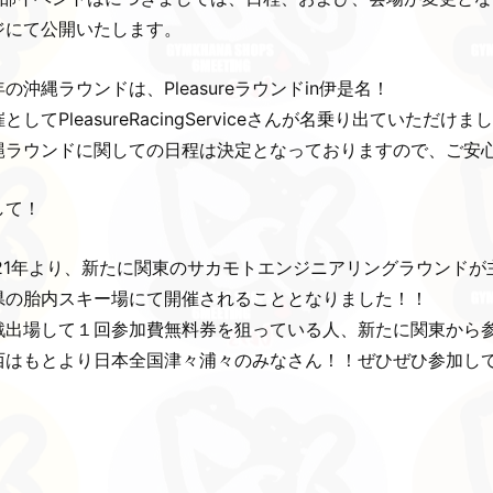
ジにて公開いたします。
の沖縄ラウンドは、Pleasureラウンドin伊是名！
としてPleasureRacingServiceさんが名乗り出ていただけ
縄ラウンドに関しての日程は決定となっておりますので、ご安
して！
021年より、新たに関東のサカモトエンジニアリングラウンド
県の胎内スキー場にて開催されることとなりました！！
戦出場して１回参加費無料券を狙っている人、新たに関東から
西はもとより日本全国津々浦々のみなさん！！ぜひぜひ参加し