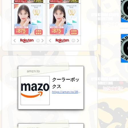
amzn.to
クーラーボッ
クス
https://amzn.to/3RsJ9Gz