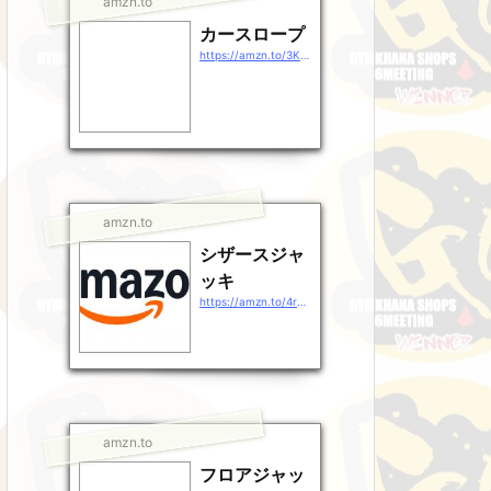
amzn.to
カースロープ
https://amzn.to/3KHULSr
amzn.to
シザースジャ
ッキ
https://amzn.to/4rg38rj
amzn.to
フロアジャッ