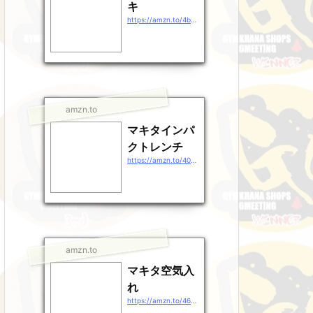
キ
https://amzn.to/4b9EDpt
amzn.to
マキタインパ
クトレンチ
https://amzn.to/40gEXhp
amzn.to
マキタ空気入
れ
https://amzn.to/46QXrZn