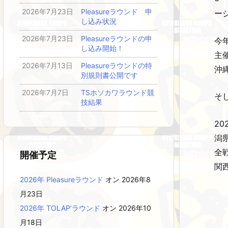
2026年7月23日
Pleasureラウンド 申
ー
し込み状況
2026年7月23日
Pleasureラウンドの申
今年
し込み開始！
主催
2026年7月13日
Pleasureラウンドの特
沖
別規則書公開です
2026年7月7日
TSホソカワラウンド競
そ
技結果
2
潟
全
開催予定
関
2026年 Pleasureラウンド
オン 2026年8
月23日
2026年 TOLAP’ラウンド
オン 2026年10
月18日