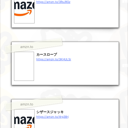
https://amzn.to/3RsJ9Gz
amzn.to
カースロープ
https://amzn.to/3KHULSr
amzn.to
シザースジャッキ
https://amzn.to/4rg38rj