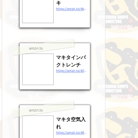
キ
https://amzn.to/4b9EDpt
amzn.to
マキタインパ
クトレンチ
https://amzn.to/40gEXhp
amzn.to
マキタ空気入
れ
https://amzn.to/46QXrZn