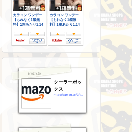
amzn.to
クーラーボッ
クス
https://amzn.to/3RsJ9Gz