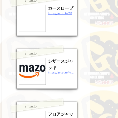
amzn.to
カースロープ
https://amzn.to/3KHULSr
amzn.to
シザースジャ
ッキ
https://amzn.to/4rg38rj
amzn.to
フロアジャッ