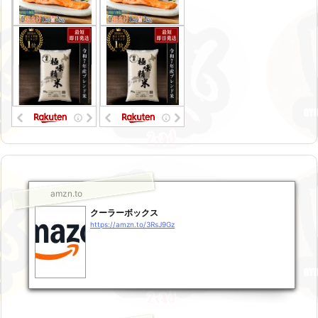
amzn.to
クーラーボックス
https://amzn.to/3RsJ9Gz