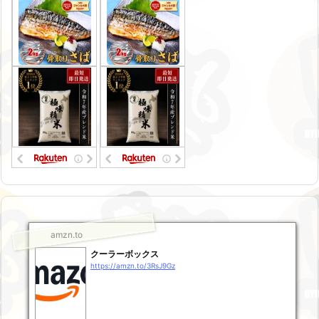
amzn.to
クーラーボックス
https://amzn.to/3RsJ9Gz