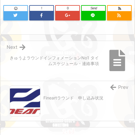
!
0
Send
Next
きゅうよラウンドインフォメーションNo1 タイ
ムスケジュール・連絡事項
Prev
Fineartラウンド 申し込み状況