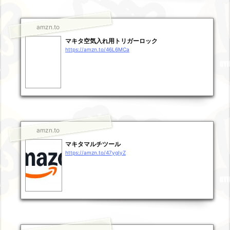
amzn.to
マキタ空気入れ用トリガーロック
https://amzn.to/46L6MCa
amzn.to
マキタマルチツール
https://amzn.to/47ygIyZ