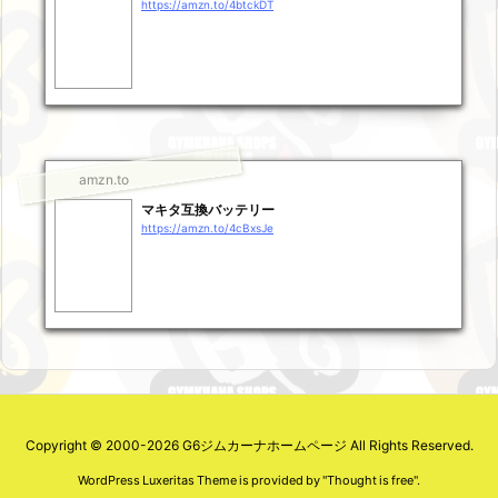
https://amzn.to/4btckDT
amzn.to
マキタ互換バッテリー
https://amzn.to/4cBxsJe
Copyright ©
2000
-2026
G6ジムカーナホームページ
All Rights Reserved.
WordPress Luxeritas Theme is provided by "
Thought is free
".