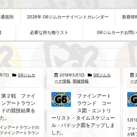
共通規則
2026年 G6ジムカーナイベントカレンダー
新着情
書
必要な持ち物リスト
G6ジムカーナお問
5月7日
G6ジムカ
2018年5月1日
G6ジムカ
ーナ情報
,
開催情報
ー
第２戦 ファイ
ファインアート
ンアートラウン
ラウンド コー
ドの競技結果を
ス図・エントリ
た。
ーリスト・タイムスケジュー
5月1
ル・パドック図をアップしま
インアートラウンドの
ファ
した。
ファインアートラウン
が終了