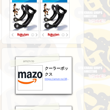
amzn.to
クーラーボッ
クス
https://amzn.to/3RsJ9Gz