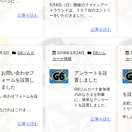
ージに ...
5月6日（日）開催のファインアー
トラウンドは、１０７台のエントリ
記事を読む
ーをいただきました。 ...
記事を読む
4月3日
G6ジムカ
2018年3月24日
G6ジム
カーナ情報
カ
お問い合わせフ
アンケートを設
ォームを設置し
置しました
ました
G6ジムカーナ参加者
を
のみなさまを対象
い合わせフォームを設
に，簡単なアンケー
次戦
トを設置しました．
トリ
ければこのま ...
申し込
記事を読む
記事を読む