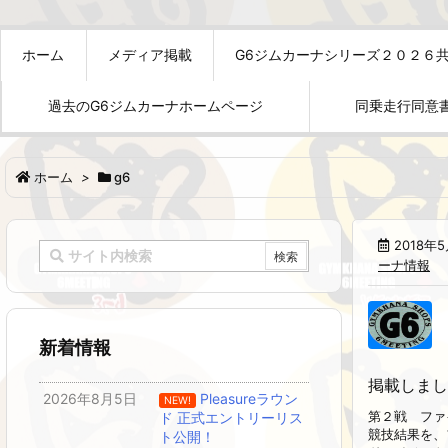
ホーム
メディア掲載
G6ジムカーナシリーズ２０２６
過去のG6ジムカーナホームページ
同乗走行同意
ホーム
>
g6
2018年
ーナ情報
新着情報
掲載しまし
2026年8月5日
Pleasureラウン
NEW!
第２戦 ファ
ド 正式エントリーリス
競技結果を、
ト公開！