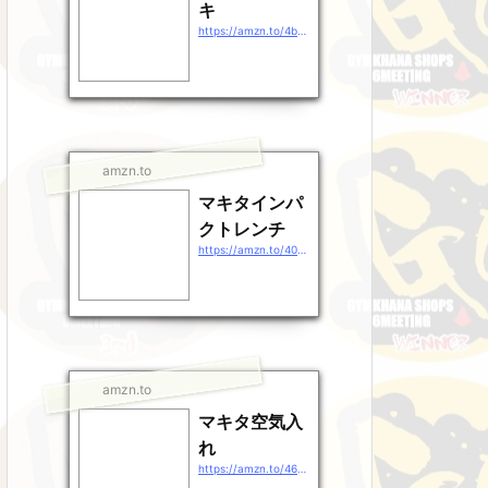
キ
https://amzn.to/4b9EDpt
amzn.to
マキタインパ
クトレンチ
https://amzn.to/40gEXhp
amzn.to
マキタ空気入
れ
https://amzn.to/46QXrZn