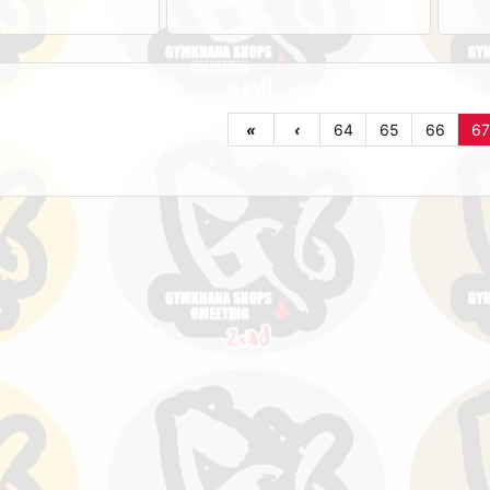
«
‹
64
65
66
67