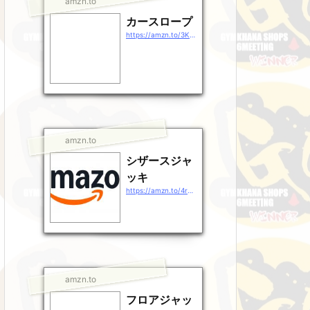
amzn.to
カースロープ
https://amzn.to/3KHULSr
amzn.to
シザースジャ
ッキ
https://amzn.to/4rg38rj
amzn.to
フロアジャッ