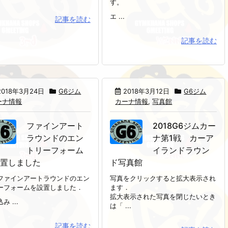
す。
エ ...
記事を読む
記事を読む
2018年3月24日
G6ジム
2018年3月12日
G6ジム
ーナ情報
カーナ情報
,
写真館
ファインアート
2018G6ジムカー
ラウンドのエン
ナ第1戦 カーア
トリーフォーム
イランドラウン
設置しました
ド写真館
ファインアートラウンドのエン
写真をクリックすると拡大表示され
ーフォームを設置しました．
ます．
拡大表示された写真を閉じたいとき
み ...
は「 ...
記事を読む