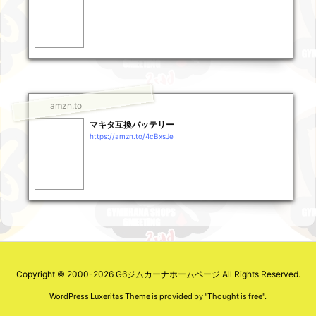
amzn.to
マキタ互換バッテリー
https://amzn.to/4cBxsJe
Copyright ©
2000
-2026
G6ジムカーナホームページ
All Rights Reserved.
WordPress Luxeritas Theme is provided by "
Thought is free
".